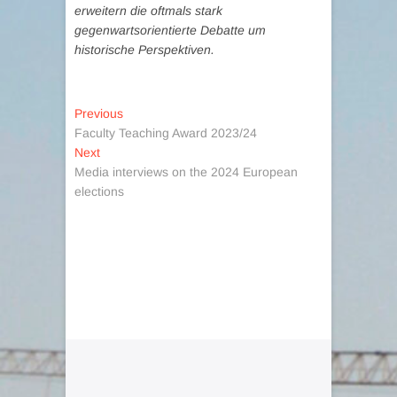
erweitern die oftmals stark
gegenwartsorientierte Debatte um
historische Perspektiven.
Post
Previous
Previous
post:
Faculty Teaching Award 2023/24
navigation
Next
Next
post:
Media interviews on the 2024 European
elections